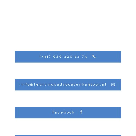
(+31) 020 420 14 75
info@teurlingsadvocatenkantoor.nl
Facebook